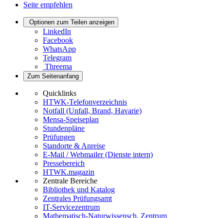
Seite empfehlen
Optionen zum Teilen anzeigen
LinkedIn
Facebook
WhatsApp
Telegram
Threema
Zum Seitenanfang
Quicklinks
HTWK-Telefonverzeichnis
Notfall (Unfall, Brand, Havarie)
Mensa-Speiseplan
Stundenpläne
Prüfungen
Standorte & Anreise
E-Mail / Webmailer (Dienste intern)
Pressebereich
HTWK.magazin
Zentrale Bereiche
Bibliothek und Katalog
Zentrales Prüfungsamt
IT-Servicezentrum
Mathematisch-Naturwissensch. Zentrum